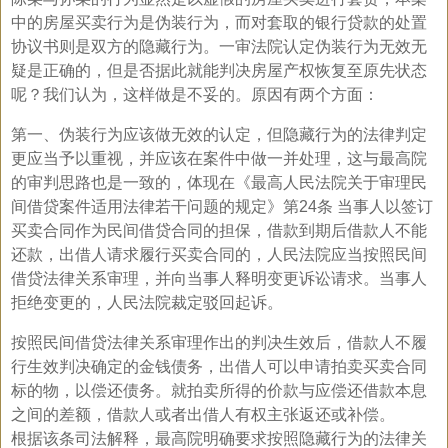
中的房屋买卖行为是伪装行为，而对套取的银行贷款的处置
协议书则是双方的隐藏行为。一审法院认定伪装行为无效无
疑是正确的，但是否据此就能判决房屋产权恢复至原先状态
呢？我们认为，这样做是不妥的。原因有两个方面：
第一、伪装行为应该做无效的认定，但隐藏行为的法律判定
更应当予以重视，并应该在案件中做一并处理，这与最高院
的审判思路也是一致的，体现在《最高人民法院关于审理民
间借贷案件适用法律若干问题的规定》第24条 当事人以签订
买卖合同作为民间借贷合同的担保，借款到期后借款人不能
还款，出借人请求履行买卖合同的，人民法院应当按照民间
借贷法律关系审理，并向当事人释明变更诉讼请求。当事人
拒绝变更的，人民法院裁定驳回起诉。
按照民间借贷法律关系审理作出的判决生效后，借款人不履
行生效判决确定的金钱债务，出借人可以申请拍卖买卖合同
标的物，以偿还债务。就拍卖所得的价款与应偿还借款本息
之间的差额，借款人或者出借人有权主张返还或补偿。
根据该条司法解释，最高院明确要求按照隐藏行为的法律关