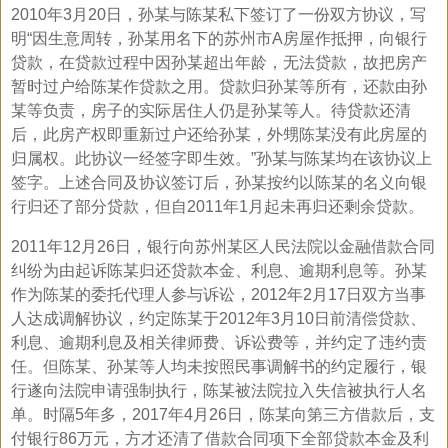
2010年3月20日，孙某与陈某私下签订了一份双方协议，写
明“因生意周转，孙某用名下的苏州市A房屋作抵押，向银行
贷款，在贷款过程中因孙某超出年龄，无法贷款，故把房产
暂时过户给陈某作贷款之用。贷款归孙某等所有，还款由孙
某等负责，房子的实际居住人仍是孙某等人。待贷款还清
后，此房产权即重新过户还给孙某，外甥陈某没有此房屋的
归属权。此协议一经签字即生效。”孙某与陈某均在该协议上
签字。上述合同及协议签订后，孙某按约以陈某的名义向银
行归还了部分贷款，但自2011年1月起未再归还剩余贷款。
2011年12月26日，银行向苏州某区人民法院以金融借款合同
纠纷为由起诉陈某归还贷款本金、利息、逾期利息等。孙某
作为陈某的委托代理人参与诉讼，2012年2月17日双方当事
人达成调解协议，约定陈某于2012年3月10日前清偿贷款、
利息、逾期利息及相关律师费、诉讼费等，并约定了违约责
任。但陈某、孙某等人均未按照民事调解书的约定履行，银
行遂向法院申请强制执行，陈某被法院拉入失信被执行人名
单。时隔5年多，2017年4月26日，陈某向第三方借款后，支
付银行86万元，方才还清了借款合同项下全部贷款本金及利