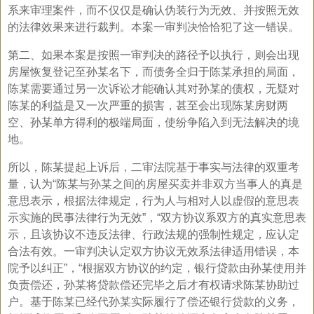
系来审理案件，而不仅仅是确认伪装行为无效、并按照无效
的法律效果来进行裁判。本案一审判决恰恰犯了这一错误。
第二、如果本案是按照一审判决的路径予以执行，则会出现
房屋恢复登记至孙某名下，而债务全归于陈某承担的局面，
陈某需要通过另一次诉讼才能确认其对孙某的债权，无疑对
陈某的利益是又一次严重的损害，甚至会出现陈某房财两
空、孙某单方得利的极端局面，使纷争陷入到无法解决的境
地。
所以，陈某提起上诉后，二审法院基于事实与法律的双重考
量，认为“陈某与孙某之间的房屋买卖并非双方当事人的真是
意思表示，根据法律规定，行为人与相对人以虚假的意思表
示实施的民事法律行为无效”，“双方协议系双方的真实意思表
示，且该协议不违反法律、行政法规的强制性规定，应认定
合法有效。一审判决认定双方协议无效系法律适用错误，本
院予以纠正”，“根据双方协议的约定，银行贷款由孙某使用并
负责偿还，孙某将贷款偿还完毕之后才有权请求陈某协助过
户。基于陈某已经代孙某实际履行了偿还银行贷款的义务，