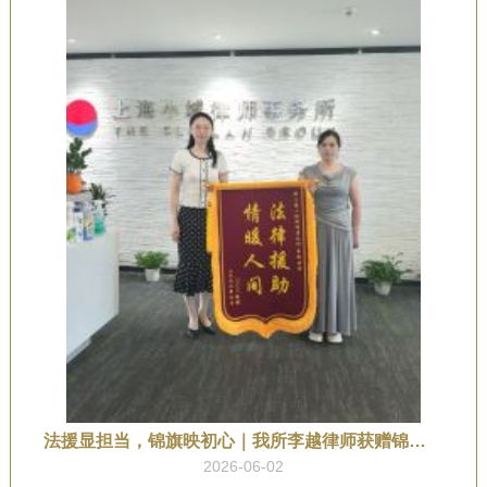
法援显担当，锦旗映初心｜我所李越律师获赠锦旗致谢
2026-06-02