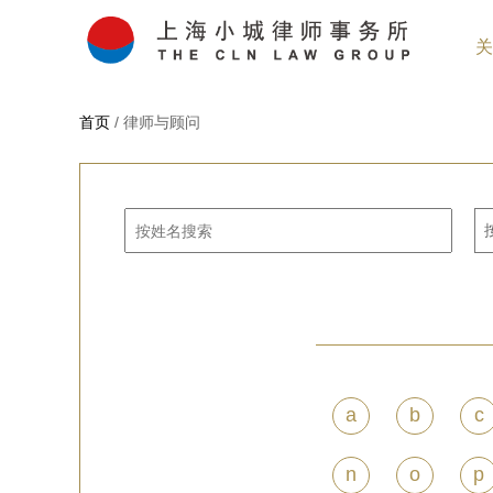
关
首页
/ 律师与顾问
a
b
c
n
o
p