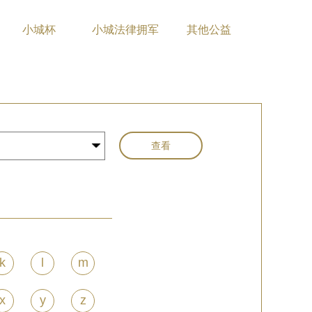
小城杯
小城法律拥军
其他公益
k
l
m
x
y
z