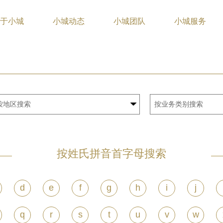
于小城
小城动态
小城团队
小城服务
按姓氏拼音首字母搜索
d
e
f
g
h
i
j
q
r
s
t
u
v
w