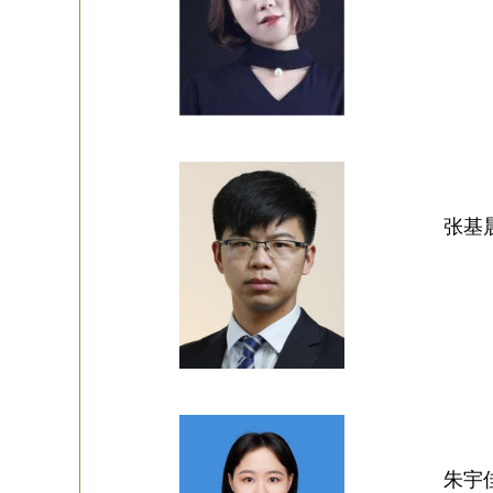
张基
朱宇