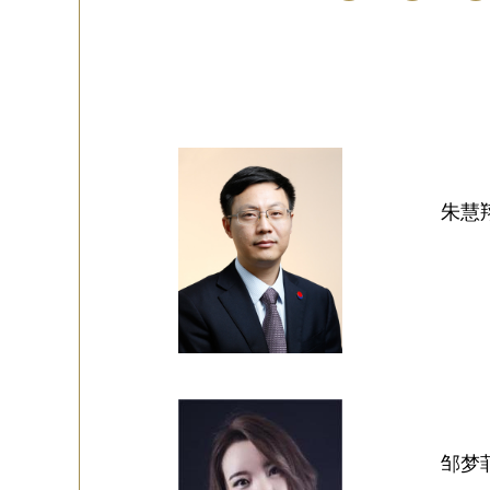
朱慧
邹梦