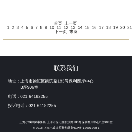
首页
上一页
1
2
3
4
5
6
7
8
9
10
11
12
13
14
15
16
17
18
19
20
21
下一页
末页
联系我们
地址：
上海市徐汇区凯滨路183号保利西岸中心
B座906室
电话：
021-64182255
投诉电话：
021-64182255
上海小城律师事务所 上海市徐汇区凯滨路183号保利西岸中心B座906室
© 2018 上海小城律师事务所
沪ICP备 12001298-1