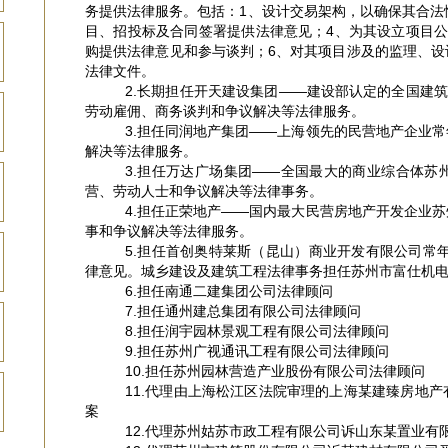
务提供法律服务。包括：1、设计交易架构，以确保其合法
目、招投标及合同签署提供法律意见；4、为其设立项目公
购提供法律意见和参与谈判；6、对其项目涉及的监理、设
法律文件。
2.长期担任开天建设集团——建设部认定的全国建筑
劳动雇佣、商务谈判和争议解决等法律服务。
3.担任同润地产集团——上海领先的民营地产企业
解决等法律服务。
3.担任万达广场集团——全国最大的商业综合体苏
营、劳动人士和争议解决等法律事务。
4.担任正荣地产——国内最大民营房地产开发企业
事和争议解决等法律服务。
5.担任首创奥特莱斯（昆山）商业开发有限公司常年
律意见。城乡建设及建筑工程法律事务担任苏州市富仕机
6.担任南通二建集团公司法律顾问
7.担任通州建总集团有限公司法律顾问
8.担任润宇园林景观工程有限公司法律顾问
9.担任苏州广视通讯工程有限公司法律顾问
10.担任苏州园林营造产业股份有限公司法律顾问
11.代理由上海松江区法院审理的上海某建臻房地
案
12.代理苏州姑苏市政工程有限公司诉山东某置业有