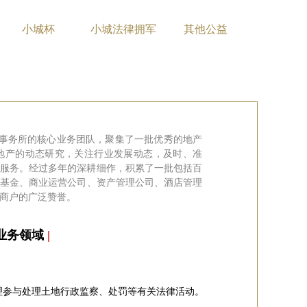
小城杯
小城法律拥军
其他公益
事务所的核心业务团队
，
聚集了一批优秀的
地产
地产的动态
研究，
关注行业发展动态
，
及时
、
准
律服务
。
经过
多年的
深耕细作，
积累了一批包括百
产基金
、
商业运营公司
、
资产管理公司
、
酒店管理
商户的广泛赞誉。
业务领域
|
理参与处理土地行政监察、处罚等有关法律活动。